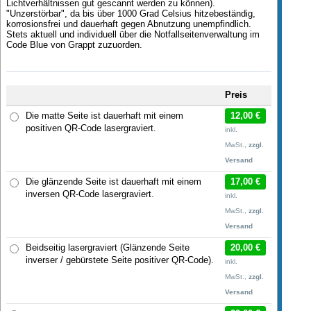
Lichtverhältnissen gut gescannt werden zu können).
"Unzerstörbar", da bis über 1000 Grad Celsius hitzebeständig,
korrosionsfrei und dauerhaft gegen Abnutzung unempfindlich.
Stets aktuell und individuell über die Notfallseitenverwaltung im
Code Blue von Grappt zuzuorden.
Preis
Die matte Seite ist dauerhaft mit einem
12,00 €
positiven QR-Code lasergraviert.
inkl.
MwSt.,
zzgl.
Versand
Die glänzende Seite ist dauerhaft mit einem
17,00 €
inversen QR-Code lasergraviert.
inkl.
MwSt.,
zzgl.
Versand
Beidseitig lasergraviert (Glänzende Seite
20,00 €
inverser / gebürstete Seite positiver QR-Code).
inkl.
MwSt.,
zzgl.
Versand