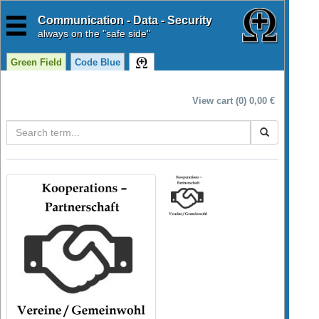
Communication - Data - Security
always
on the "safe side"
Green Field
Code Blue
View cart (0) 0,00 €