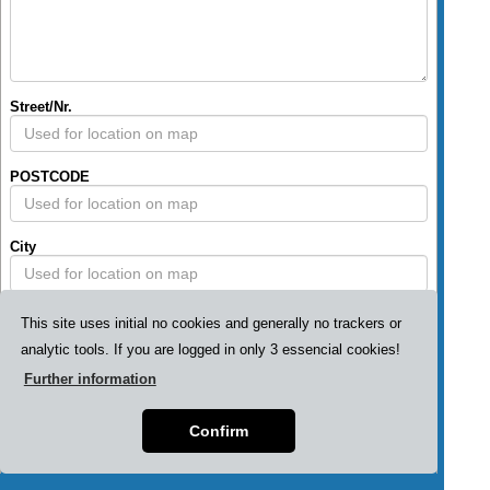
Street/Nr.
POSTCODE
City
Price
This site uses initial no cookies and generally no trackers or
analytic tools. If you are logged in only 3 essencial cookies!
36,00 € / Year
incl. VAT
Further information
Add to cart
Confirm
Data security
Contact
Privacy policy
Impressum
AGB