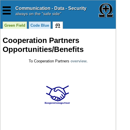
Communication - Data - Security
always
on the "safe side"
Green Field
Code Blue
Cooperation Partners
Opportunities/Benefits
To Cooperation Partners
overview.