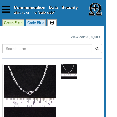
Communication - Data - Security
always
on the "safe side"
Green Field
Code Blue
View cart (0) 0,00 €