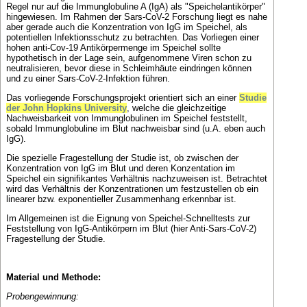
Regel nur auf die Immunglobuline A (IgA) als "Speichelantikörper"
hingewiesen. Im Rahmen der Sars-CoV-2 Forschung liegt es nahe
aber gerade auch die Konzentration von IgG im Speichel, als
potentiellen Infektionsschutz zu betrachten. Das Vorliegen einer
hohen anti-Cov-19 Antikörpermenge im Speichel sollte
hypothetisch in der Lage sein, aufgenommene Viren schon zu
neutralisieren, bevor diese in Schleimhäute eindringen können
und zu einer Sars-CoV-2-Infektion führen.
Das vorliegende Forschungsprojekt orientiert sich an einer
Studie
der John Hopkins University
, welche die gleichzeitige
Nachweisbarkeit von Immunglobulinen im Speichel feststellt,
sobald Immunglobuline im Blut nachweisbar sind (u.A. eben auch
IgG).
Die spezielle Fragestellung der Studie ist, ob zwischen der
Konzentration von IgG im Blut und deren Konzentation im
Speichel ein signifikantes Verhältnis nachzuweisen ist. Betrachtet
wird das Verhältnis der Konzentrationen um festzustellen ob ein
linearer bzw. exponentieller Zusammenhang erkennbar ist.
Im Allgemeinen ist die Eignung von Speichel-Schnelltests zur
Feststellung von IgG-Antikörpern im Blut (hier Anti-Sars-CoV-2)
Fragestellung der Studie.
Material und Methode:
Probengewinnung: