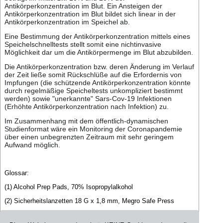
Antikörperkonzentration im Blut. Ein Ansteigen der
Antikörperkonzentration im Blut bildet sich linear in der
Antikörperkonzentration im Speichel ab.
Eine Bestimmung der Antikörperkonzentration mittels eines
Speichelschnelltests stellt somit eine nichtinvasive
Möglichkeit dar um die Antikörpermenge im Blut abzubilden.
Die Antikörperkonzentration bzw. deren Änderung im Verlauf
der Zeit ließe somit Rückschlüße auf die Erfordernis von
Impfungen (die schützende Antikörperkonzentration könnte
durch regelmäßige Speicheltests unkompliziert bestimmt
werden) sowie "unerkannte" Sars-Cov-19 Infektionen
(Erhöhte Antikörperkonzentration nach Infektion) zu.
Im Zusammenhang mit dem öffentlich-dynamischen
Studienformat wäre ein Monitoring der Coronapandemie
über einen unbegrenzten Zeitraum mit sehr geringem
Aufwand möglich.
Glossar:
(1) Alcohol Prep Pads, 70% Isopropylalkohol
(2) Sicherheitslanzetten 18 G x 1,8 mm, Megro Safe Press
(3) Covid-19 IgG/IgM Rapid Test Cassette (WB/S/P), Zhenrui