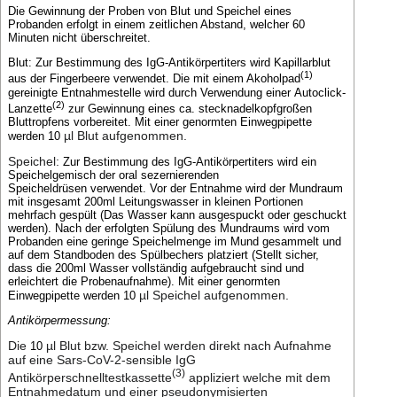
Die Gewinnung der Proben von Blut und Speichel eines
Probanden erfolgt in einem zeitlichen Abstand, welcher 60
Minuten nicht überschreitet.
Blut: Zur Bestimmung des IgG-Antikörpertiters wird Kapillarblut
(1)
aus der Fingerbeere verwendet. Die mit einem Akoholpad
gereinigte Entnahmestelle wird durch Verwendung einer Autoclick-
(2)
Lanzette
zur Gewinnung eines ca. stecknadelkopfgroßen
Bluttropfens vorbereitet. Mit einer genormten Einwegpipette
µl Blut aufgenommen.
werden 10
Speichel:
Zur Bestimmung des IgG-Antikörpertiters wird ein
Speichelgemisch der oral sezernierenden
Speicheldrüsen verwendet. Vor der Entnahme wird der Mundraum
mit insgesamt 200ml Leitungswasser in kleinen Portionen
mehrfach gespült (Das Wasser kann ausgespuckt oder geschuckt
werden). Nach der erfolgten Spülung des Mundraums wird vom
Probanden eine geringe Speichelmenge im Mund gesammelt und
auf dem Standboden des Spülbechers platziert (Stellt sicher,
dass die 200ml Wasser vollständig aufgebraucht sind und
erleichtert die Probenaufnahme). Mit einer genormten
µl Speichel aufgenommen.
Einwegpipette werden 10
Antikörpermessung:
Die
µl Blut bzw. Speichel werden direkt nach Aufnahme
10
auf eine Sars-CoV-2-sensible IgG
(3)
Antikörperschnelltestkassette
appliziert welche mit dem
Entnahmedatum und einer pseudonymisierten