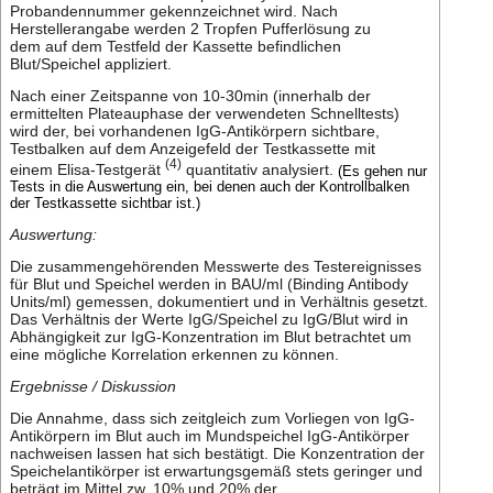
Probandennummer gekennzeichnet wird. Nach
Herstellerangabe werden 2 Tropfen Pufferlösung zu
dem auf dem Testfeld der Kassette befindlichen
Blut/Speichel appliziert.
Nach einer Zeitspanne von 10-30min (innerhalb der
ermittelten Plateauphase der verwendeten Schnelltests)
wird der, bei vorhandenen IgG-Antikörpern sichtbare,
Testbalken auf dem Anzeigefeld der Testkassette mit
(4)
einem Elisa-Testgerät
quantitativ analysiert.
(Es gehen nur
Tests in die Auswertung ein, bei denen auch der Kontrollbalken
der Testkassette sichtbar ist.)
Auswertung:
Die zusammengehörenden Messwerte des Testereignisses
für Blut und Speichel werden in BAU/ml (Binding Antibody
Units/ml) gemessen, dokumentiert und in Verhältnis gesetzt.
Das Verhältnis der Werte IgG/Speichel zu IgG/Blut wird in
Abhängigkeit zur IgG-Konzentration im Blut betrachtet um
eine mögliche Korrelation erkennen zu können.
Ergebnisse / Diskussion
Die Annahme, dass sich zeitgleich zum Vorliegen von IgG-
Antikörpern im Blut auch im Mundspeichel IgG-Antikörper
nachweisen lassen hat sich bestätigt. Die Konzentration der
Speichelantikörper ist erwartungsgemäß stets geringer und
beträgt im Mittel zw. 10% und 20% der