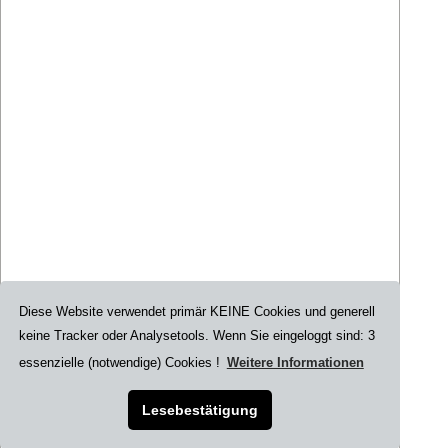
Diese Website verwendet primär KEINE Cookies und generell
keine Tracker oder Analysetools. Wenn Sie eingeloggt sind: 3
Datensicherheit
Kontakt
Datenschutzerklärung
essenzielle (notwendige) Cookies !
Weitere Informationen
Impressum
AGB
Index
Widerrufsbelehrung
|Presse|
Lesebestätigung